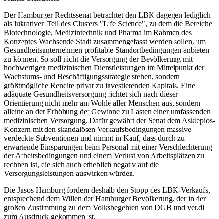
Der Hamburger Rechtssenat betrachtet den LBK dagegen lediglich
als lukrativen Teil des Clusters "Life Science", zu dem die Bereiche
Biotechnologie, Medizintechnik und Pharma im Rahmen des
Konzeptes Wachsende Stadt zusammengefasst werden sollen, um
Gesundheitsunternehmen profitable Standortbedingungen anbieten
zu können. So soll nicht die Versorgung der Bevölkerung mit
hochwertigen medizinischen Dienstleistungen im Mittelpunkt der
Wachstums- und Beschäftigungsstrategie stehen, sondern
größtmögliche Rendite privat zu investierenden Kapitals. Eine
adäquate Gesundheitsversorgung richtet sich nach dieser
Orientierung nicht mehr am Wohle aller Menschen aus, sondern
alleine an der Erhöhung der Gewinne zu Lasten einer umfassenden
medizinischen Versorgung. Dafür gewährt der Senat dem Asklepios-
Konzern mit den skandalösen Verkaufsbedingungen massive
verdeckte Subventionen und nimmt in Kauf, dass durch zu
erwartende Einsparungen beim Personal mit einer Verschlechterung
der Arbeitsbedingungen und einem Verlust von Arbeitsplätzen zu
rechnen ist, die sich auch erheblich negativ auf die
Versorgungsleistungen auswirken würden.
Die Jusos Hamburg fordern deshalb den Stopp des LBK-Verkaufs,
entsprechend dem Willen der Hamburger Bevölkerung, der in der
großen Zustimmung zu dem Volksbegehren von DGB und ver.di
zum Ausdruck gekommen ist.