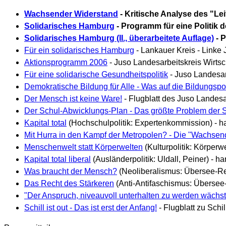
Wachsender Widerstand
- Kritische Analyse des "Le
Solidarisches Hamburg
- Programm für eine Politik d
Solidarisches Hamburg (II., überarbeitete Auflage)
- P
Für ein solidarisches Hamburg
- Lankauer Kreis - Linke
Aktionsprogramm 2006
- Juso Landesarbeitskreis Wirtsc
Für eine solidarische Gesundheitspolitik
- Juso Landesar
Demokratische Bildung für Alle - Was auf die Bildungspo
Der Mensch ist keine Ware!
- Flugblatt des Juso Landesa
Der Schul-Abwicklungs-Plan - Das größte Problem der S
Kapital total
(Hochschulpolitik: Expertenkommission) - ha
Mit Hurra in den Kampf der Metropolen? - Die "Wachse
Menschenwelt statt Körperwelten
(Kulturpolitik: Körperwe
Kapital total liberal
(Ausländerpolitik: Uldall, Peiner) - ha
Was braucht der Mensch?
(Neoliberalismus: Übersee-Red
Das Recht des Stärkeren
(Anti-Antifaschismus: Übersee-
"Der Anspruch, niveauvoll unterhalten zu werden wächst
Schill ist out - Das ist erst der Anfang!
- Flugblatt zu Sch