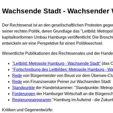
Wachsende Stadt - Wachsender 
Der Rechtssenat ist an den gesellschaftlichen Protesten gege
seiner rechten Politik, deren Grundlage das "Leitbild: Metro
kapitalkonformen Umbau Hamburgs veröffentlicht: Die Brosc
entwickeln wir eine Perspektive für einen Politikwechsel.
Wesentliche Publikationen des Rechtssenates und der Hand
"Leitbild: Metropole Hamburg - Wachsende Stadt"
(das O
"Fortschreibung des Leitbildes: Metropole Hamburg - W
Rede
von Bürgermeister von Beust vor dem Übersee-Cl
Rede
von Finanzsenator Peiner zur Wachsenden Stadt
Standpunkte
der Handelskammer: "Standpunkte: Metropo
Forderungen
der Hamburger Wirtschaft an die Bürgersch
Regierungsprogramm
"Hamburg im Aufwind - die Zukunf
Kritiken und Gegenentwürfe: